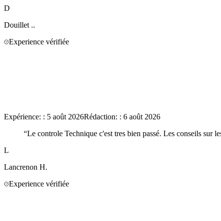
D
Douillet
..
Experience vérifiée
Expérience:
:
5 août 2026
Rédaction:
:
6 août 2026
“
Le controle Technique c'est tres bien passé. Les conseils sur l
L
Lancrenon
H.
Experience vérifiée