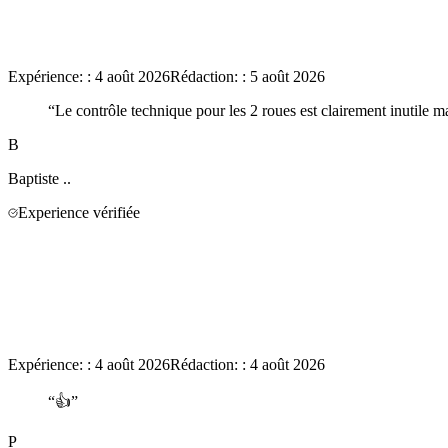
Expérience:
:
4 août 2026
Rédaction:
:
5 août 2026
“
Le contrôle technique pour les 2 roues est clairement inutile mai
B
Baptiste
..
Experience vérifiée
Expérience:
:
4 août 2026
Rédaction:
:
4 août 2026
“
👍
”
P