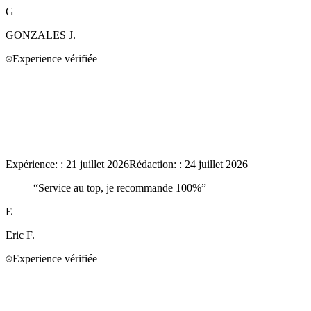
G
GONZALES
J.
Experience vérifiée
Expérience:
:
21 juillet 2026
Rédaction:
:
24 juillet 2026
“
Service au top, je recommande 100%
”
E
Eric
F.
Experience vérifiée