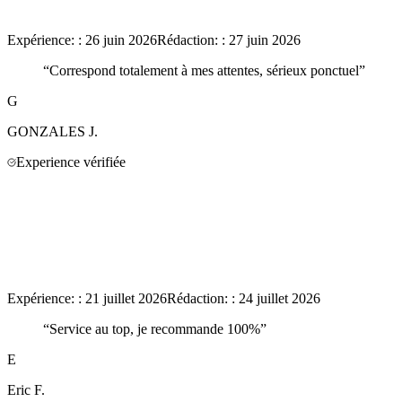
Expérience:
:
26 juin 2026
Rédaction:
:
27 juin 2026
“
Correspond totalement à mes attentes, sérieux ponctuel
”
G
GONZALES
J.
Experience vérifiée
Expérience:
:
21 juillet 2026
Rédaction:
:
24 juillet 2026
“
Service au top, je recommande 100%
”
E
Eric
F.