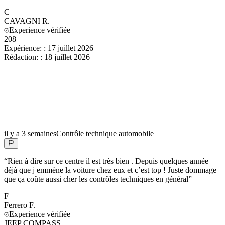
C
CAVAGNI
R.
Experience vérifiée
208
Expérience:
:
17 juillet 2026
Rédaction:
:
18 juillet 2026
il y a 3 semaines
Contrôle technique automobile
“
Rien à dire sur ce centre il est très bien . Depuis quelques année
déjà que j emmène la voiture chez eux et c’est top ! Juste dommage
que ça coûte aussi cher les contrôles techniques en général
”
F
Ferrero
F.
Experience vérifiée
JEEP COMPASS