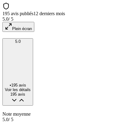
195 avis publiés
12 derniers mois
5.0
/ 5
Plein écran
5.0
•
195
avis
Voir les détails
195
avis
Note moyenne
5.0
/ 5