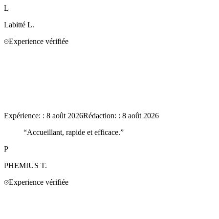
L
Labitté
L.
Experience vérifiée
Expérience:
:
8 août 2026
Rédaction:
:
8 août 2026
“
Accueillant, rapide et efficace.
”
P
PHEMIUS
T.
Experience vérifiée