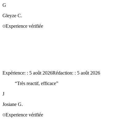
G
Gleyze
C.
Experience vérifiée
Expérience:
:
5 août 2026
Rédaction:
:
5 août 2026
“
Très reactif, efficace
”
J
Josiane
G.
Experience vérifiée