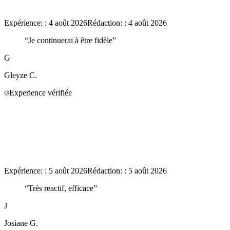
Expérience:
:
4 août 2026
Rédaction:
:
4 août 2026
“
Je continuerai à être fidèle
”
G
Gleyze
C.
Experience vérifiée
Expérience:
:
5 août 2026
Rédaction:
:
5 août 2026
“
Très reactif, efficace
”
J
Josiane
G.