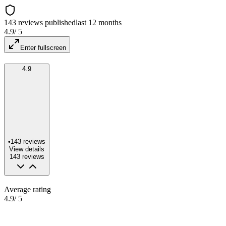
143 reviews published
last 12 months
4.9
/ 5
Enter fullscreen
4.9
•
143
reviews
View details
143
reviews
Average rating
4.9
/ 5