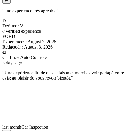
“
une expérience très agréable
”
D
Derhmer
V.
Verified experience
FORD
Experience:
:
August 3, 2026
Redacted:
:
August 3, 2026
CT Luzy Auto Controle
3 days ago
“
Une expérience fluide et satisfaisante, merci d'avoir partagé votre
avis; au plaisir de vous revoir bientôt.
”
last month
Car Inspection