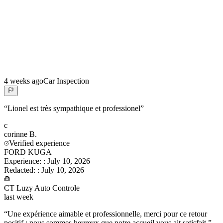
4 weeks ago
Car Inspection
“
Lionel est très sympathique et professionel
”
c
corinne
B.
Verified experience
FORD KUGA
Experience:
:
July 10, 2026
Redacted:
:
July 10, 2026
CT Luzy Auto Controle
last week
“
Une expérience aimable et professionnelle, merci pour ce retour
positif ; nous sommes heureux que notre accueil vous ait satisfait.
”